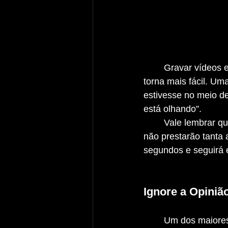
	Gravar vídeos em público pode ser intimidador, mas com prática, isso também se 
torna mais fácil. Um
estivesse no meio d
está olhando”.
	Vale lembrar que as pessoas geralmente estão ocupadas com suas próprias vidas e 
não prestarão tanta
segundos e seguirá 
Ignore a Opiniã
	Um dos maiores bloqueios para quem começa a criar conteúdo é o medo do 