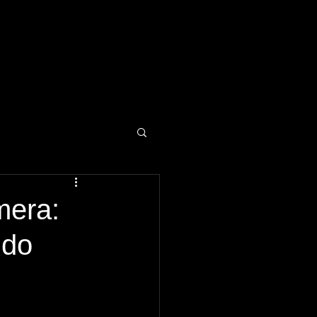
mera:
údo