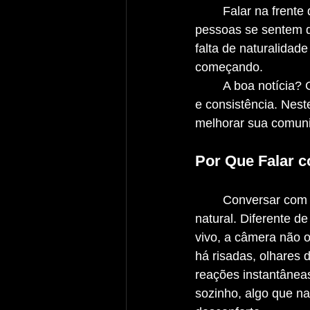
	Falar na frente da câmera pode parecer simples, mas a realidade é que muitas 
pessoas se sentem d
falta de naturalida
começando.
	A boa notícia? Gravar vídeos é uma habilidade que pode ser desenvolvida com prática 
e consistência. Nest
melhorar sua comunic
Por Que Falar 
	Conversar com uma câmera não é 
natural. Diferente d
vivo, a câmera não 
há risadas, olhares 
reações instantâneas
sozinho, algo que n