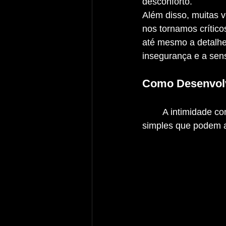
desconforto.
Além disso, muitas v
nos tornamos crític
até mesmo a detalhes
insegurança e a sen
Como Desenvolv
	A intimidade com a câmera não acontece da noite para o dia, mas existem passos 
simples que podem a