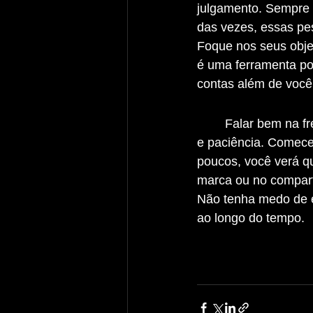
julgamento. Sempre 
das vezes, essas pe
Foque nos seus objet
é uma ferramenta po
contas além de você
	Falar bem na frente da câmera é uma habilidade que pode ser aprendida com prática 
e paciência. Comece
poucos, você verá q
marca ou no compart
Não tenha medo de er
ao longo do tempo.