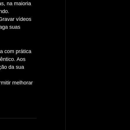
s, na maioria 
ndo.
Gravar vídeos 
paga suas 
êntico. Aos 
ção da sua 
mitir melhorar 