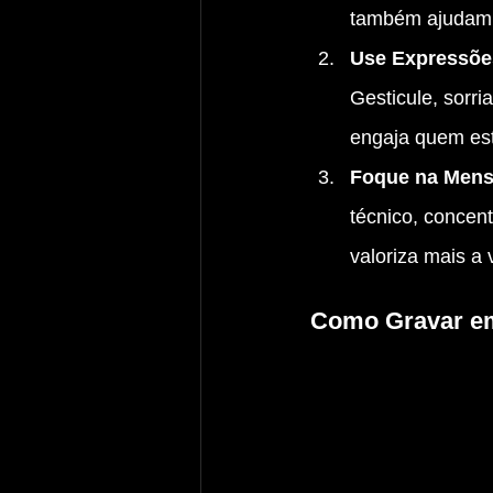
também ajudam a
Use Expressões
Gesticule, sorri
engaja quem est
Foque na Mensa
técnico, concen
valoriza mais a 
Como Gravar em