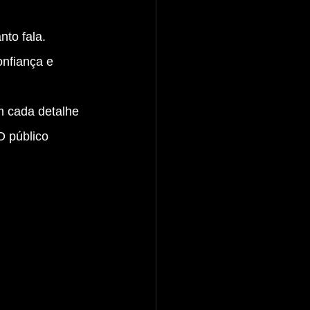
to fala. 
onfiança e 
 cada detalhe 
O público 