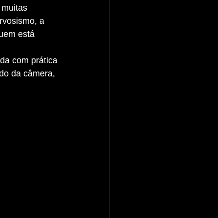
rvosismo, a 
quem está 
edo da câmera, 