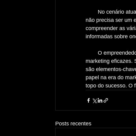
	No cenário atual, o marketing digital é fundamental para o sucesso empresarial. Você 
não precisa ser um e
compreender as vária
informadas sobre on
	O empreendedor desempenha um papel central no desenvolvimento de estratégias de 
marketing eficazes.
são elementos-chave
papel na era do mar
topo do sucesso. O 
Posts recentes