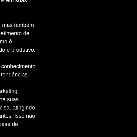
os em suas 
metimento de 
smo é 
do e produtivo.
 conhecimento 
 tendências. 
 
rketing 
one suas 
isa, atingindo 
ntes. Isso não 
base de 