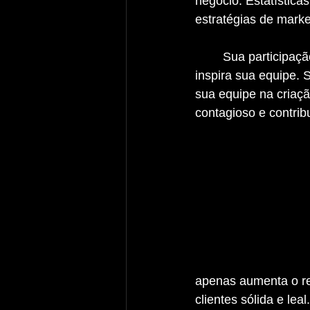
negócio. Estatístic
estratégias de mark
	Sua participação ativa no marketing não apenas beneficia sua empresa, mas também 
inspira sua equipe. 
sua equipe na cria
contagioso e contrib
apenas aumenta o re
clientes sólida e leal.