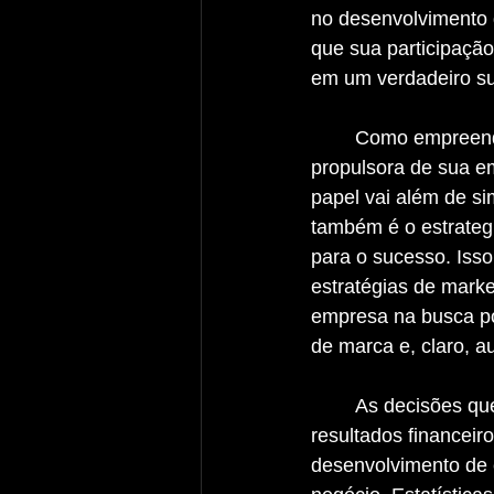
no desenvolvimento d
que sua participação
em um verdadeiro s
	Como empreendedor, você é o líder e a força 
propulsora de sua e
papel vai além de s
também é o estrateg
para o sucesso. Isso 
estratégias de marke
empresa na busca por
de marca e, claro, a
	As decisões que você toma em relação ao marketing têm um impacto direto nos 
resultados financei
desenvolvimento de e