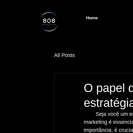
Home
All Posts
O papel 
estratégi
	Seja você um empreendedor novato ou experiente, compreender a importância do 
marketing é essenci
importância, é cruc