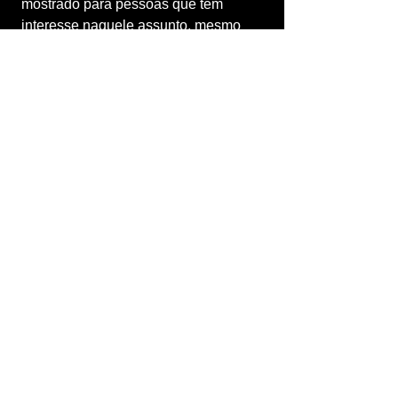
mostrado para pessoas que têm 
interesse naquele assunto, mesmo 
que nunca tenham te seguido antes. 
Isso torna ainda mais importante ter 
uma estratégia de conteúdo alinhada 
ao que sua audiência quer consumir.
O Que Fazer Para Ter 
Sucesso no Marketing 
Digital
	Para que o marketing digital 
funcione para você, é essencial ter um 
pensamento estratégico. Isso inclui:
Definir claramente seu nicho e 
sua oferta
Conhecer sua audiência e criar 
conteúdos direcionados