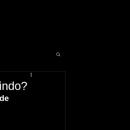
uindo?
de 