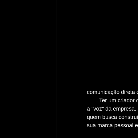
comunicação direta 
	Ter um criador de conteúdo interno pode ser uma solução poderosa. Essa pessoa será 
a "voz" da empresa,
quem busca construi
sua marca pessoal e