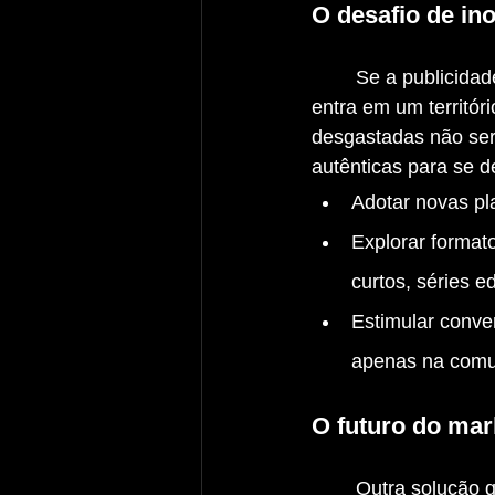
O desafio de ino
	Se a publicidade tradicional está perdendo espaço, o mercado de marketing digital 
entra em um territóri
desgastadas não será
autênticas para se d
Adotar novas pl
Explorar format
curtos, séries e
Estimular conve
apenas na comun
O futuro do mar
	Outra solução que parece óbvia, mas não necessariamente eficiente, é o uso de 