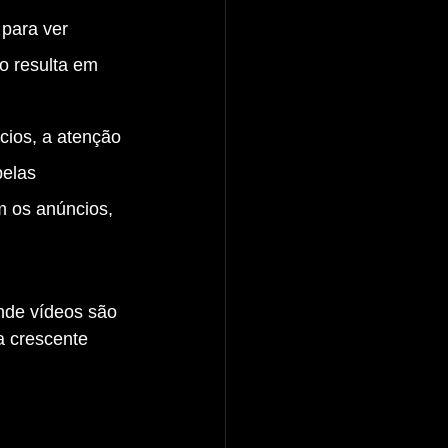
para ver 
o resulta em 
ios, a atenção 
pelas 
 os anúncios, 
a crescente 