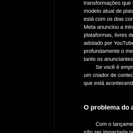
transformações que 
modelo atual de pla
está com os dias con
Meta anunciou a int
plataformas, livres 
adotado por YouTube
profundamente o mer
tanto os anunciantes
	Se você é empreendedor, trabalha com marketing ou é 
um criador de conteú
que está acontecend
O problema do 
	Com o lançamento das versões premium, uma parte do público estará pagando para 
não ser impactada po