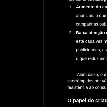
Aumento do cu
anúncios, o que
campanhas publi
Baixa atenção 
está cada vez ma
publicidades, u
o que reduz ain
	Além disso, o excesso de anúncios em plataformas como o YouTube, onde vídeos são 
interrompidos por vá
resistência ao cons
O papel do cria