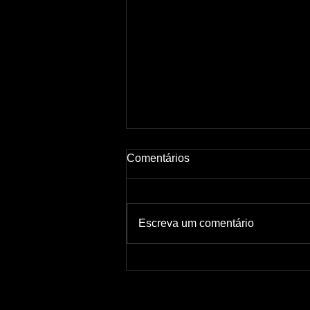
Comentários
Escreva um comentário
Como Criar Mais Conteúdo
em Menos Tempo: 4
Estratégias Para Acelerar
Seus Resultados