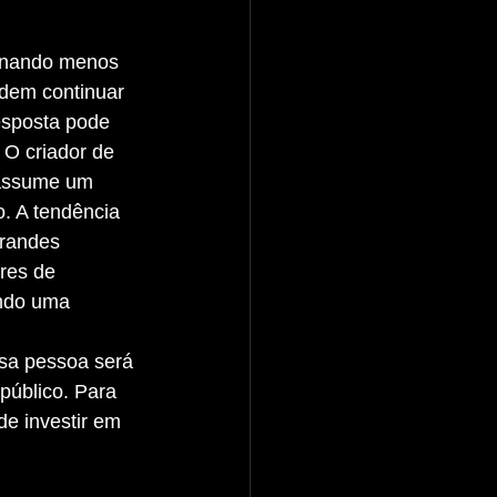
rnando menos 
dem continuar 
esposta pode 
 O criador de 
 assume um 
o. A tendência 
randes 
res de 
indo uma 
público. Para 
e investir em 