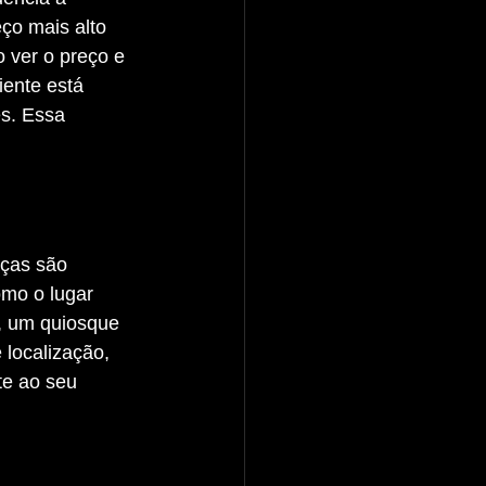
ço mais alto 
 ver o preço e 
iente está 
s. Essa 
omo o lugar 
a, um quiosque 
 localização, 
te ao seu 