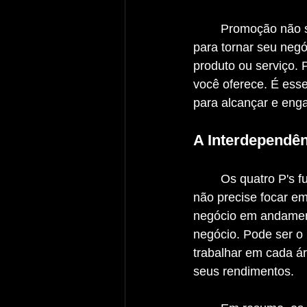
	Promoção não se refere apenas a descontos ou ofertas, mas a todas as estratégias 
para tornar seu negó
produto ou serviço. 
você oferece. É esse
para alcançar e enga
A Interdependên
	Os quatro P's funcionam de maneira conjunta e interdependente. É provável que você 
não precise focar em
negócio em andament
negócio. Pode ser o 
trabalhar em cada ár
seus rendimentos.