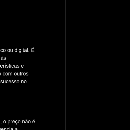
 às 
rísticas e 
o com outros 
 sucesso no 
encia a 