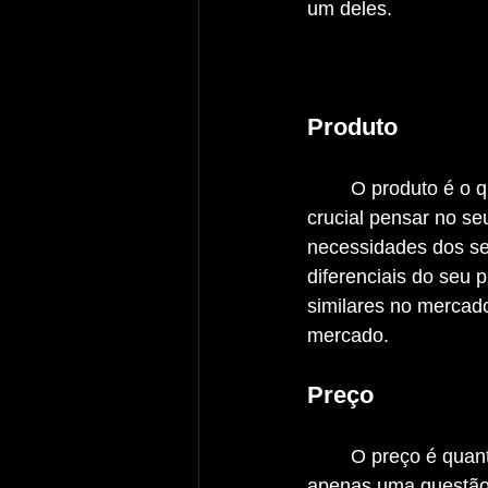
um deles.
Produto
	O produto é o que você está vendendo, seja um serviço, um produto físico ou digital. É 
crucial pensar no s
necessidades dos seu
diferenciais do seu
similares no mercado
mercado.
Preço
	O preço é quanto você cobra pelo seu produto ou serviço. No marketing, o preço não é 
apenas uma questão 