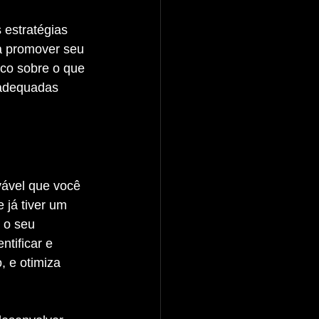
ra promover seu 
ico sobre o que 
 adequadas 
já tiver um 
 o seu 
tificar e 
, e otimiza 