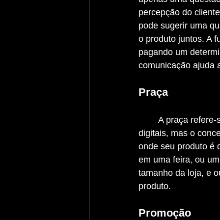
percepção do cliente
pode sugerir uma qua
o produto juntos. A 
pagando um determin
comunicação ajuda a 
Praça
	A praça refere-se à distribuição do seu produto. Hoje em dia, muitas praças são 
digitais, mas o conc
onde seu produto é d
em uma feira, ou uma
tamanho da loja, e o
produto.
Promoção