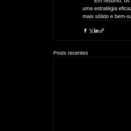
	Em resumo, os quatro P's do marketing são pilares fundamentais para desenvolver 
uma estratégia efica
mais sólido e bem-s
Posts recentes